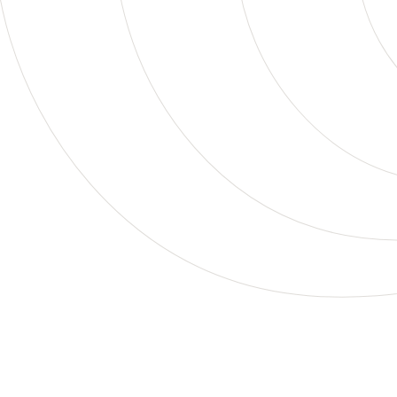
file offrono
più vicina