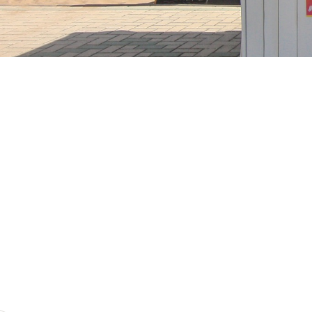
Tutti
Goditi attività gratuite come tornei
Ogni servizio è selezionato