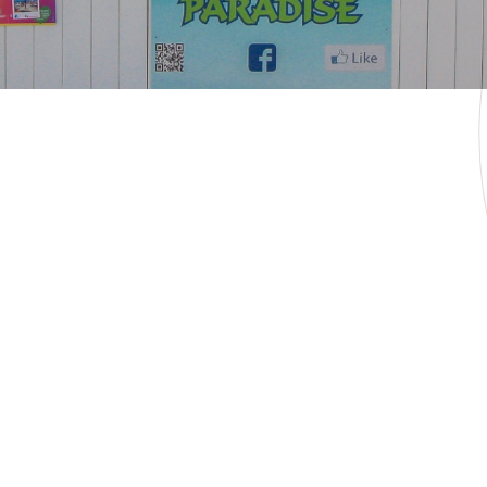
SCOPRI TUTTI I SERVIZI
 i comfort per la tua v
 sportivi, passeggiate sul lungomare e ginnastica mattutina
 per soddisfare le esigenze di tutti, garantendo una vaca