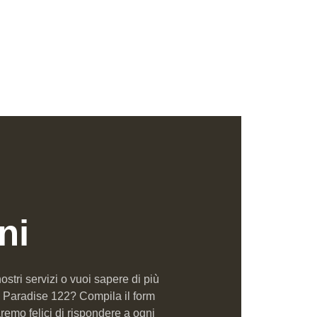
ni
ostri servizi o vuoi sapere di più
 Paradise 122? Compila il form
aremo felici di rispondere a ogni