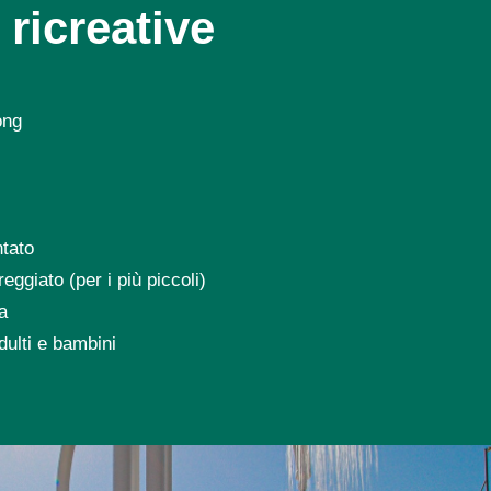
 ricreative
ong
ntato
ggiato (per i più piccoli)
a
ulti e bambini