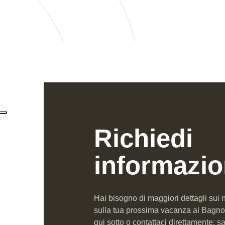
Richiedi
informazio
Hai bisogno di maggiori dettagli sui n
sulla tua prossima vacanza al Bagno
qui sotto o contattaci direttamente: s