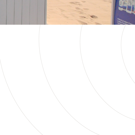
acanza
, pensate per tenere tutti impegnati.
nza rilassante e divertente.