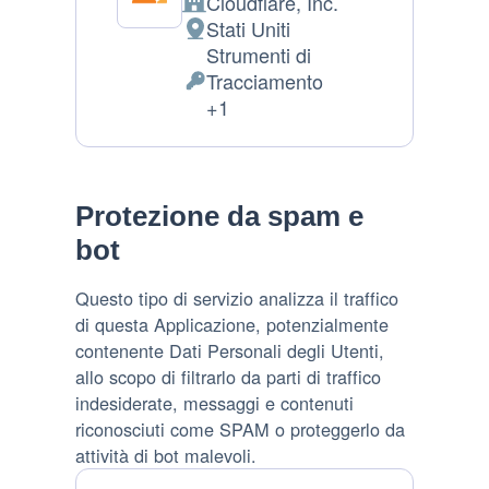
Cloudflare, Inc.
Azienda:
Stati Uniti
Luogo
Strumenti di
del
Tracciamento
trattamento:
Dati
+1
Personali
trattati:
Protezione da spam e
bot
Questo tipo di servizio analizza il traffico
di questa Applicazione, potenzialmente
contenente Dati Personali degli Utenti,
allo scopo di filtrarlo da parti di traffico
indesiderate, messaggi e contenuti
riconosciuti come SPAM o proteggerlo da
attività di bot malevoli.